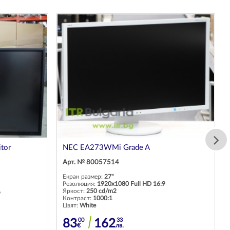
itor
NEC EA273WMi Grade A
Арт. № 80057514
Екран размер:
27"
Резолюция:
1920x1080 Full HD 16:9
Яркост:
250 cd/m2
9
Контраст:
1000:1
Цвят:
White
00
33
83
162
€
лв.