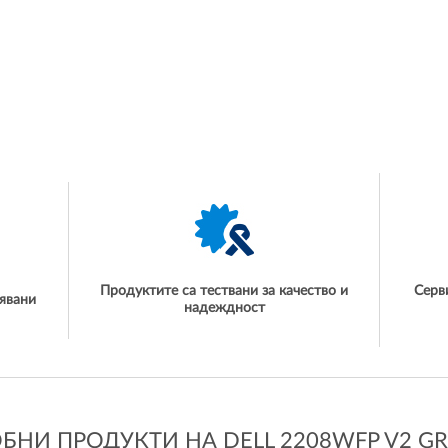
Продуктите са тествани за качество и
Серв
явани
надеждност
БНИ ПРОДУКТИ НА DELL 2208WFP V2 GR