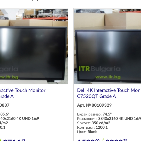
eractive Touch Monitor
Dell 4K Interactive Touch Mon
rade A
C7520QT Grade A
00837
Арт. № 80109329
:
85.6"
Екран размер:
74.5"
840x2160 4K UHD 16:9
Резолюция:
3840x2160 4K UHD 16:
d/m2
Яркост:
350 cd/m2
0:1
Контраст:
1200:1
Цвят:
Black
12
00
74