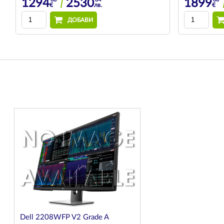
1294
2530
1899
€
лв.
€
ДОБАВИ
Dell 2208WFP V2 Grade A