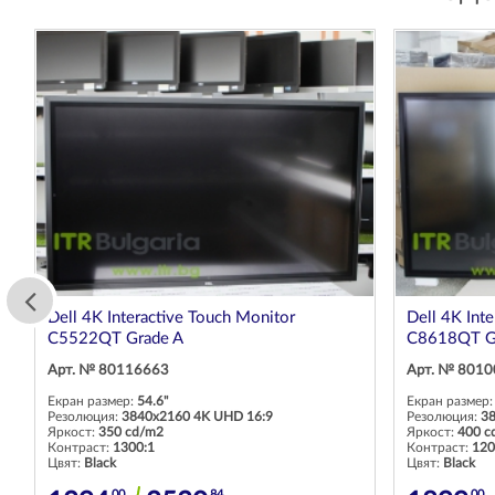
Dell 4K Interactive Touch Monitor
Dell 4K Int
C5522QT Grade A
C8618QT G
Арт. № 80116663
Арт. № 801
Екран размер:
54.6"
Екран размер
Резолюция:
3840x2160 4K UHD 16:9
Резолюция:
3
Яркост:
350 cd/m2
Яркост:
400 c
Контраст:
1300:1
Контраст:
120
Цвят:
Black
Цвят:
Black
00
84
00