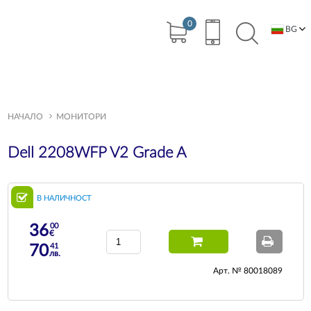
0
BG
EN
НАЧАЛО
МОНИТОРИ
Dell 2208WFP V2 Grade A
В НАЛИЧНОСТ
00
36
€
41
70
лв.
Арт. № 80018089