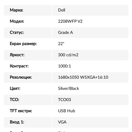
Марка:
Dell
Модел:
2208WFP V2
Статус:
Grade A
Екран размер:
22"
Яркост:
300 cd/m2
Контраст:
1000:1
Резолюция:
1680x1050 WSXGA+16:10
Цвят:
Silver/Black
TCO:
TCO03
TFT екстри:
USB Hub
Вход 1:
VGA