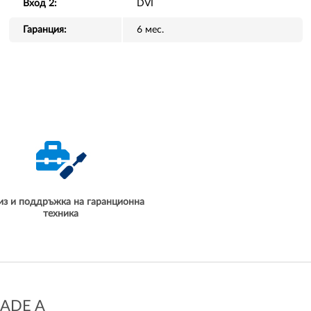
Вход 2:
DVI
Гаранция:
6 мес.
из и поддръжка на гаранционна
техника
ADE A