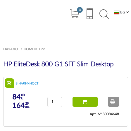
0
BG
EN
НАЧАЛО
КОМПЮТРИ
HP EliteDesk 800 G1 SFF Slim Desktop
В НАЛИЧНОСТ
00
84
€
29
164
лв.
Арт. № 80084648