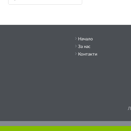
Начало
За нас
Контакти
Л
Моля, помислете