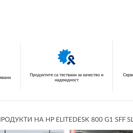
Продуктите са тествани за качество и
Серв
явани
надеждност
ОДУКТИ НА HP ELITEDESK 800 G1 SFF S