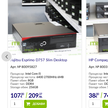
Fujitsu Esprimo D757 Slim Desktop
HP Compaq 
Арт. № 80095827
Арт. № 800
Процесор:
Intel Core i5
Процесор:
Int
Процесор честота:
6400 2700MHz 6MB
Процесор чес
Памет обем:
8GB
Памет обем:
4
Памет тип:
DDR4
Памет тип:
D
Storage обем:
256GB
Storage обем:
00
27
00
107
209
38
7
€
лв.
€
ДОБАВИ