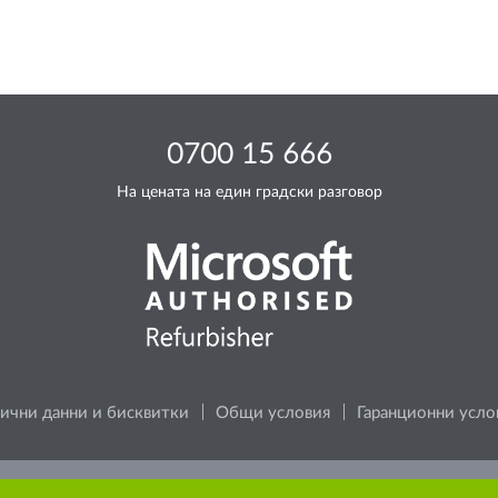
0700 15 666
На цената на един градски разговор
ични данни и бисквитки
Общи условия
Гаранционни усло
 за околната среда, преди да разпечатате каквото и да е съ