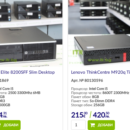
Elite 8200SFF Slim Desktop
Lenovo ThinkCentre M920q T
31869
Арт. № 80130596
el Core i5
Процесор:
Intel Core i5
тота:
2500 3300Mhz 6MB
Процесор честота:
8600T 2300MHz
GB
Памет обем:
8GB
DR3
Памет тип:
So-Dimm DDR4
500GB
Storage обем:
256GB
31
00
50
4
215
420
лв.
€
лв.
ДОБАВИ
ДОБАВИ