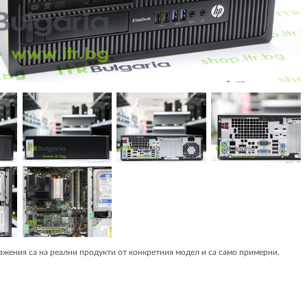
жения са на реални продукти от конкретния модел и са само примерни.