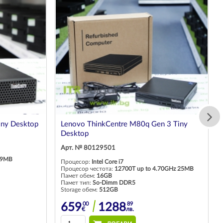
iny Desktop
Lenovo ThinkCentre M80q Gen 3 Tiny
Desktop
Арт. № 80129501
 9MB
Процесор:
Intel Core i7
Процесор честота:
12700T up to 4.70GHz 25MB
Памет обем:
16GB
Памет тип:
So-Dimm DDR5
Storage обем:
512GB
00
89
659
1288
€
лв.