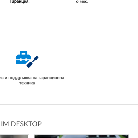
Гаранция:
6 мес.
из и поддръжка на гаранционна
техника
LIM DESKTOP