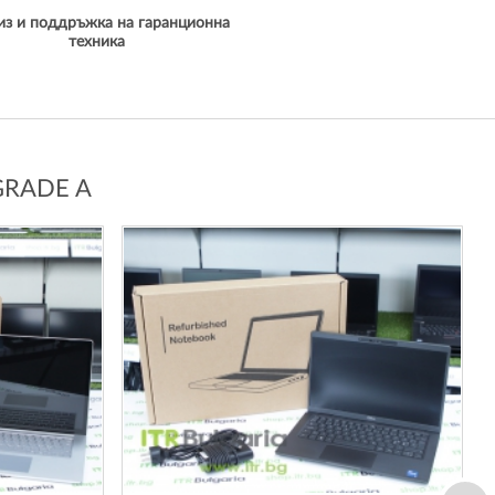
из и поддръжка на гаранционна
техника
GRADE A