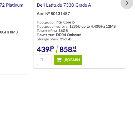
72 Platinum
Dell Latitude 7330 Grade A
Арт. № 80131487
Процесор:
Intel Core i5
Процесор честота:
1235U up to 4.40GHz 12MB
Памет обем:
16GB
.90GHz 8MB
Памет тип:
DDR4 Onboard
Storage обем:
256GB
00
61
439
858
€
лв.
ДОБАВИ