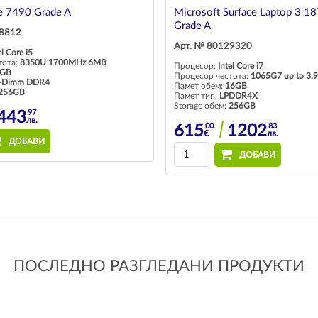
de 7490 Grade A
Microsoft Surface Laptop 3 18
Grade A
08812
Арт. № 80129320
el Core i5
тота:
8350U 1700MHz 6MB
Процесор:
Intel Core i7
GB
Процесор честота:
1065G7 up to 3
-Dimm DDR4
Памет обем:
16GB
256GB
Памет тип:
LPDDR4X
Storage обем:
256GB
97
443
лв.
00
83
615
1202
€
лв.
ДОБАВИ
ДОБАВИ
ПОСЛЕДНО РАЗГЛЕДАНИ ПРОДУКТИ