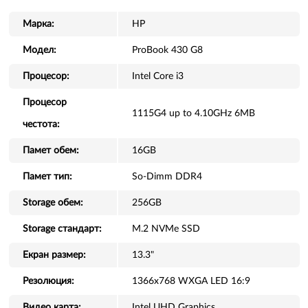
Марка:
HP
Модел:
ProBook 430 G8
Процесор:
Intel Core i3
Процесор
1115G4 up to 4.10GHz 6MB
честота:
Памет обем:
16GB
Памет тип:
So-Dimm DDR4
Storage обем:
256GB
Storage стандарт:
M.2 NVMe SSD
Екран размер:
13.3"
Резолюция:
1366x768 WXGA LED 16:9
Видео карта:
Intel UHD Graphics