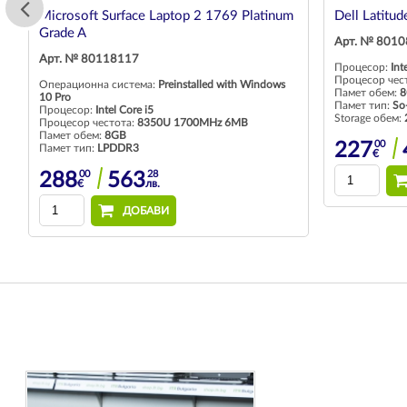
Microsoft Surface Laptop 2 1769 Platinum
Dell Latitu
Grade A
Арт. № 801
Арт. № 80118117
Процесор:
Int
Процесор чес
Операционна система:
Preinstalled with Windows
Памет обем:
8
10 Pro
Памет тип:
So
Процесор:
Intel Core i5
Storage обем:
Процесор честота:
8350U 1700MHz 6MB
Памет обем:
8GB
00
227
Памет тип:
LPDDR3
€
00
28
288
563
€
лв.
ДОБАВИ