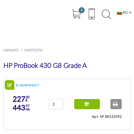
0
BG
EN
НАЧАЛО
ЛАПТОПИ
HP ProBook 430 G8 Grade A
В НАЛИЧНОСТ
00
227
€
97
443
лв.
Арт. № 80123392