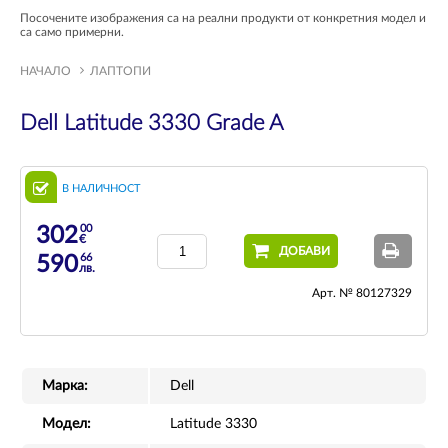
Посочените изображения са на реални продукти от конкретния модел и
са само примерни.
НАЧАЛО
ЛАПТОПИ
Dell Latitude 3330 Grade A
В НАЛИЧНОСТ
00
302
€
ДОБАВИ
66
590
лв.
Арт. № 80127329
Марка:
Dell
Модел:
Latitude 3330