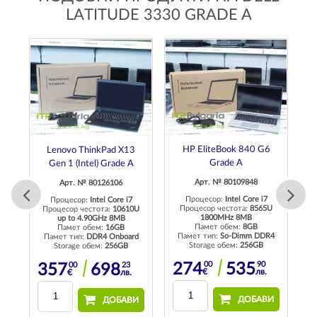
LATITUDE 3330 GRADE A
HP EliteBook 840 G6
Lenovo ThinkPad X13
Grade A
Gen 1 (Intel) Grade A
Арт. № 80109848
Арт. № 80126106
Процесор:
Intel Core i7
Процесор:
Intel Core i7
U
Процесор честота:
8565U
Процесор честота:
10610U
1800MHz 8MB
up to 4.90GHz 8MB
Памет обем:
8GB
Памет обем:
16GB
4
Памет тип:
So-Dimm DDR4
П
Памет тип:
DDR4 Onboard
Storage обем:
256GB
Storage обем:
256GB
00
90
00
23
274
535
357
698
€
лв.
€
лв.
И
ДОБАВИ
ДОБАВИ