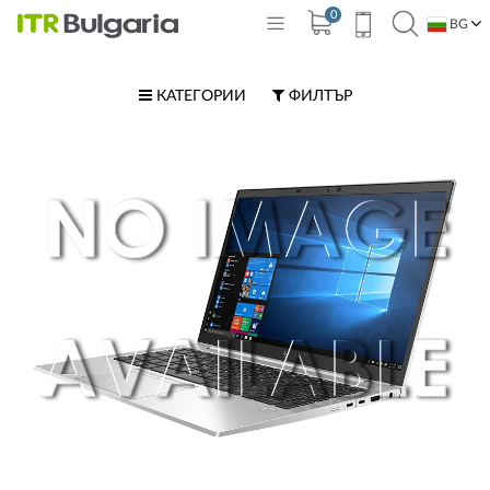
0
BG
EN
КАТЕГОРИИ
ФИЛТЪР