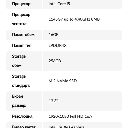
Процесор:
Intel Core i5
Процесор
1145G7 up to 4.40GHz 8MB
честота:
Памет обем:
16GB
Памет тип:
LPDDR4X
Storage
256GB
обем:
Storage
M.2 NVMe SSD
стандарт:
Екран
13.3"
размер:
Резолюция:
1920x1080 Full HD 16:9
Видео карта:
Intel Iris Xe Graphics